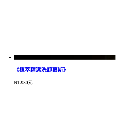
《植萃精漾洗卸慕斯》
NT.980元