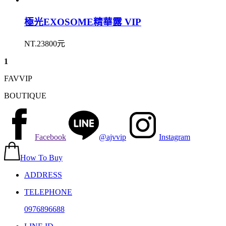
極光EXOSOME精華露 VIP
NT.23800元
1
FAVVIP
BOUTIQUE
Facebook
@ajvvip
Instagram
How To Buy
ADDRESS
TELEPHONE
0976896688