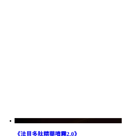
《法貝多肽精華噴霧2.0》