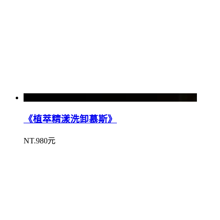
《植萃精漾洗卸慕斯》
NT.980元