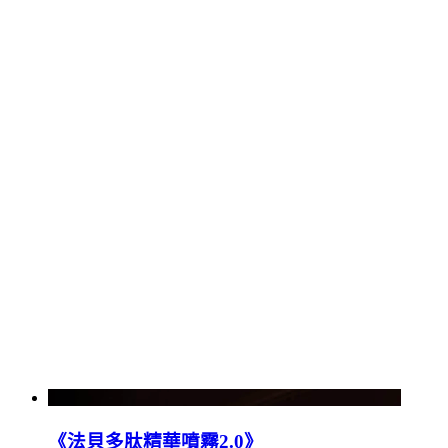
《法貝多肽精華噴霧2.0》