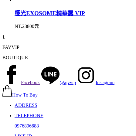
極光EXOSOME精華露 VIP
NT.23800元
1
FAVVIP
BOUTIQUE
Facebook
@ajvvip
Instagram
How To Buy
ADDRESS
TELEPHONE
0976896688