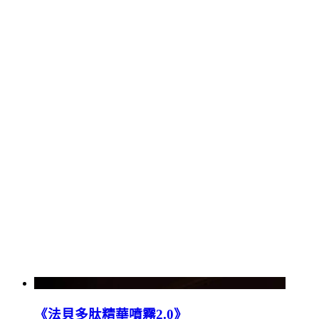
《法貝多肽精華噴霧2.0》