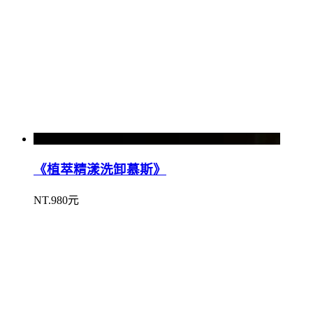
《植萃精漾洗卸慕斯》
NT.980元