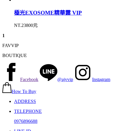
極光EXOSOME精華露 VIP
NT.23800元
1
FAVVIP
BOUTIQUE
Facebook
@ajvvip
Instagram
How To Buy
ADDRESS
TELEPHONE
0976896688