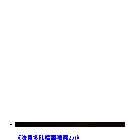
《法貝多肽精華噴霧2.0》