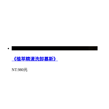
《植萃精漾洗卸慕斯》
NT.980元