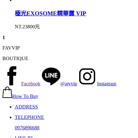
極光EXOSOME精華露 VIP
NT.23800元
1
FAVVIP
BOUTIQUE
Facebook
@ajvvip
Instagram
How To Buy
ADDRESS
TELEPHONE
0976896688