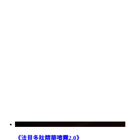
《法貝多肽精華噴霧2.0》